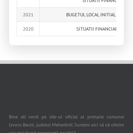
SITUATII FINANCIARE TRI
2021
BUGETUL LOCAL INITIAL DE VENI
2020
SITUATII FINANCIARE UAT 
Bine ati venit pe site-ul oficial al primarie comunei
Izvoru Barzii, judetul Mehedinti. Suntem aici să vă oferim
cea mai bună experiență posibilă.