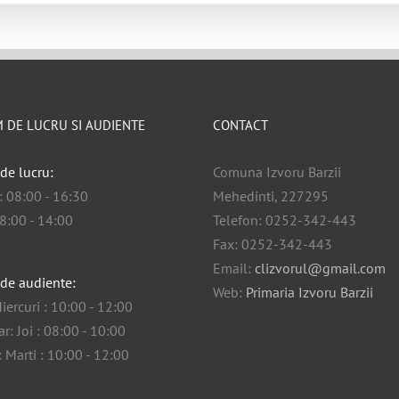
 DE LUCRU SI AUDIENTE
CONTACT
de lucru:
Comuna Izvoru Barzii
i: 08:00 - 16:30
Mehedinti, 227295
08:00 - 14:00
Telefon: 0252-342-443
Fax: 0252-342-443
Email:
clizvorul@gmail.com
de audiente:
Web:
Primaria Izvoru Barzii
iercuri : 10:00 - 12:00
r: Joi : 08:00 - 10:00
: Marti : 10:00 - 12:00