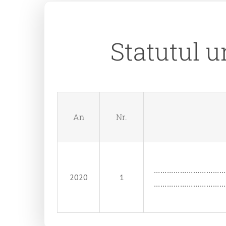
Statutul u
An
Nr.
……………………………
2020
1
……………………………