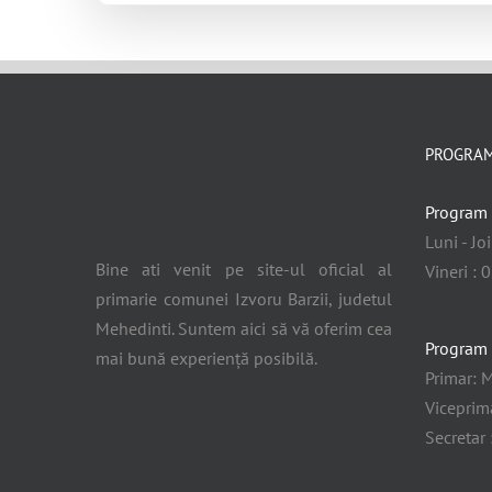
PROGRAM
Program 
Luni - Jo
Bine ati venit pe site-ul oficial al
Vineri : 
primarie comunei Izvoru Barzii, judetul
Mehedinti. Suntem aici să vă oferim cea
Program 
mai bună experiență posibilă.
Primar: M
Viceprima
Secretar 