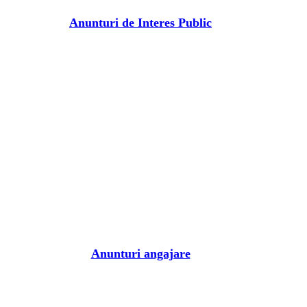
Anunturi de Interes Public
Anunturi angajare