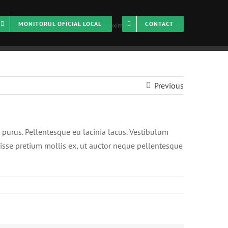
MONITORUL OFICIAL LOCAL
CONTACT
Home
Pricing
Cras erat elit, maximus vestibulum eros non.
Previous
nt purus. Pellentesque eu lacinia lacus. Vestibulum
isse pretium mollis ex, ut auctor neque pellentesque