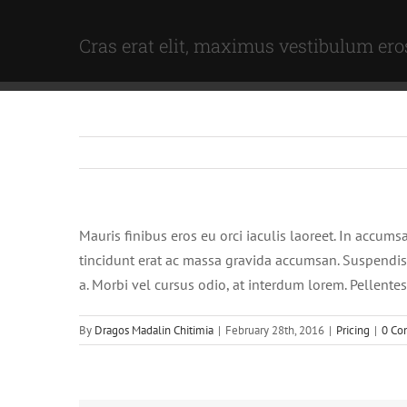
Skip
to
Cras erat elit, maximus vestibulum ero
content
Mauris finibus eros eu orci iaculis laoreet. In accumsa
tincidunt erat ac massa gravida accumsan. Suspendis
a. Morbi vel cursus odio, at interdum lorem. Pellente
By
Dragos Madalin Chitimia
|
February 28th, 2016
|
Pricing
|
0 Co