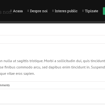
Acasa
Despre noi
Interes public
Tipizate
s non.
n nulla ut sagittis tristique. Morbi a sollicitudin dui, quis tincidu
se finibus commodo arcu, sed dapibus enim tincidunt in. Suspend
sque vitae eros sapien.
mments